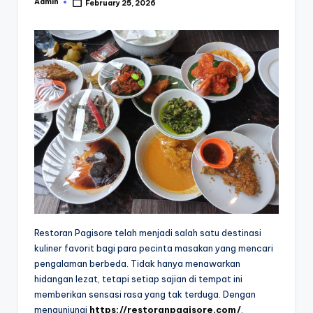
Admin
February 25, 2026
Posted
by
Restoran Pagisore telah menjadi salah satu destinasi
kuliner favorit bagi para pecinta masakan yang mencari
pengalaman berbeda. Tidak hanya menawarkan
hidangan lezat, tetapi setiap sajian di tempat ini
memberikan sensasi rasa yang tak terduga. Dengan
mengunjungi
https://restoranpagisore.com/
,