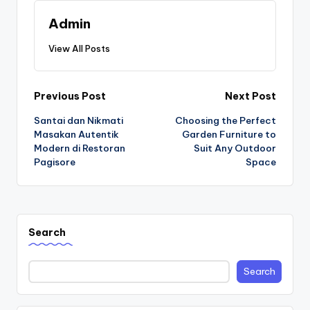
Admin
View All Posts
Post
Previous Post
Next Post
Santai dan Nikmati
Choosing the Perfect
navigation
Masakan Autentik
Garden Furniture to
Modern di Restoran
Suit Any Outdoor
Pagisore
Space
Search
Search